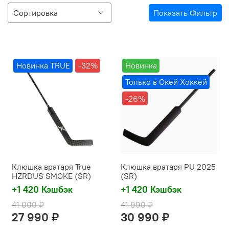
Показать Фильтр
Новинка TRUE
-32%
Новинка
Только в Окей Хоккей
-26%
Клюшка вратаря True
Клюшка вратаря PU 2025
HZRDUS SMOKE (SR)
(SR)
+1 420 Кэшбэк
+1 420 Кэшбэк
41 000 ₽
41 990 ₽
27 990 ₽
30 990 ₽