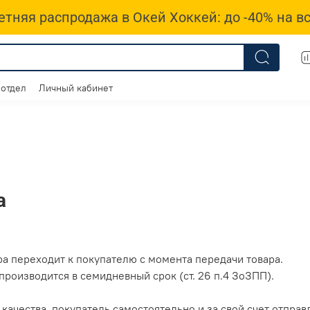
етняя распродажа в Окей Хоккей: до -40% на вс
 отдел
Личный кабинет
а
а переходит к покупателю с момента передачи товара.
производится в семидневный срок (ст. 26 п.4 ЗоЗПП).
качества, покупатель самостоятельно и за свой счет отправ