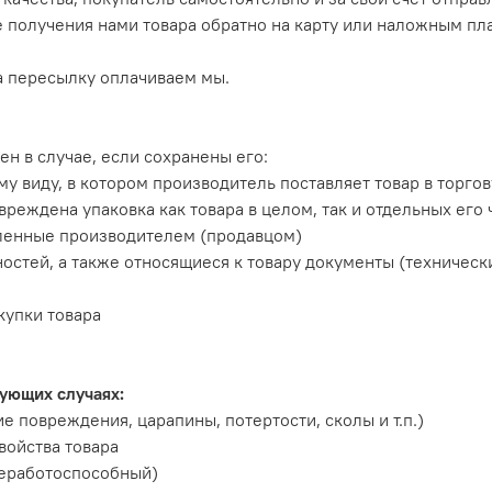
 получения нами товара обратно на карту или наложным плат
а пересылку оплачиваем мы.
н в случае, если сохранены его:
му виду, в котором производитель поставляет товар в торго
овреждена упаковка как товара в целом, так и отдельных его
ленные производителем (продавцом)
стей, а также относящиеся к товару документы (технический
купки товара
дующих случаях:
е повреждения, царапины, потертости, сколы и т.п.)
войства товара
неработоспособный)