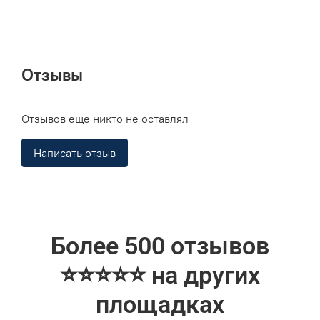
Силиконовый логотип CCM
Материалы:
Основная ткань:
88% полиэстер, 12% спандекс
Отзывы
Защита шеи:
55% UHMWPE, 20% полиэстер, 25%
спандекс
Отзывов еще никто не оставлял
Написать отзыв
Более 500 отзывов
⭐⭐⭐⭐⭐ на других
площадках