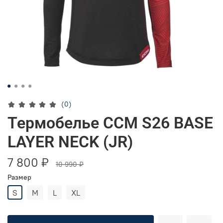
(0)
Термобелье CCM S26 BASE
LAYER NECK (JR)
7 800 ₽
10 990 ₽
Размер
S
M
L
XL