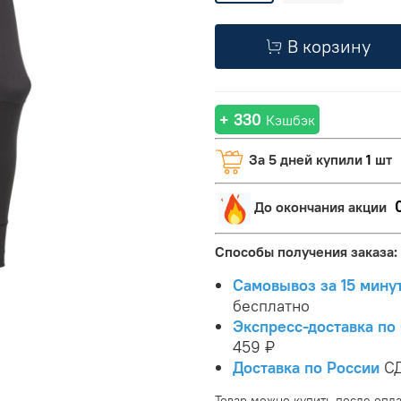
В корзину
+ 330
Кэшбэк
За 5 дней купили
1
шт
До окончания акции
Способы получения заказа:
Самовывоз за 15 мину
бесплатно
Экспресс-доставка по 
459 ₽
Доставка по России
СД
Товар можно купить после опла