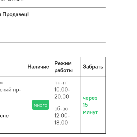
 Продавец!
Режим
Наличие
Забрать
работы
»
пн-пт
ский пр-
10:00-
20:00
через
15
много
сб-вс
минут
осле
12:00-
18:00