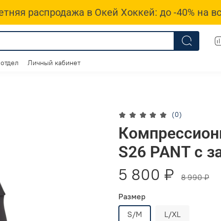
етняя распродажа в Окей Хоккей: до -40% на вс
 отдел
Личный кабинет
(0)
Компрессион
S26 PANT с з
5 800 ₽
8 990 ₽
Размер
S/M
L/XL